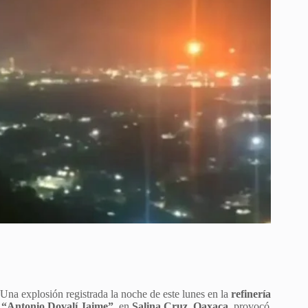
Una explosión registrada la noche de este lunes en la
refinería
“Antonio Dovalí Jaime”
, en
Salina Cruz, Oaxaca
, provocó