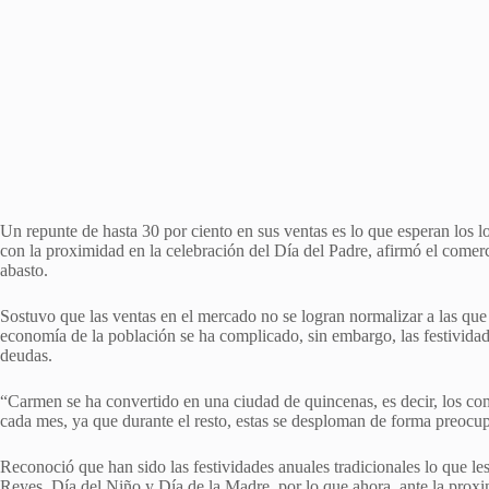
Un repunte de hasta 30 por ciento en sus ventas es lo que esperan los
con la proximidad en la celebración del Día del Padre, afirmó el comerc
abasto.
Sostuvo que las ventas en el mercado no se logran normalizar a las qu
economía de la población se ha complicado, sin embargo, las festividad
deudas.
“Carmen se ha convertido en una ciudad de quincenas, es decir, los co
cada mes, ya que durante el resto, estas se desploman de forma preocu
Reconoció que han sido las festividades anuales tradicionales lo que le
Reyes, Día del Niño y Día de la Madre, por lo que ahora, ante la proxi