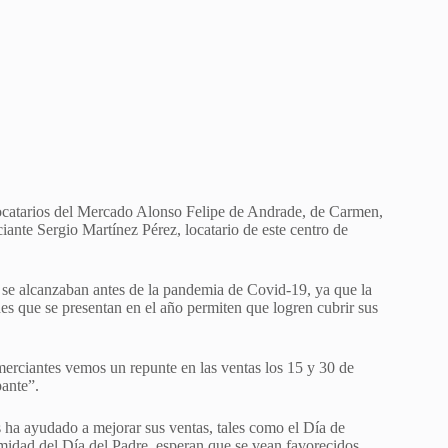
 locatarios del Mercado Alonso Felipe de Andrade, de Carmen,
iante Sergio Martínez Pérez, locatario de este centro de
e se alcanzaban antes de la pandemia de Covid-19, ya que la
es que se presentan en el año permiten que logren cubrir sus
merciantes vemos un repunte en las ventas los 15 y 30 de
pante”.
s ha ayudado a mejorar sus ventas, tales como el Día de
midad del Día del Padre, esperan que se vean favorecidos.