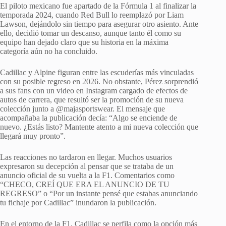
El piloto mexicano fue apartado de la Fórmula 1 al finalizar la
temporada 2024, cuando Red Bull lo reemplazó por Liam
Lawson, dejándolo sin tiempo para asegurar otro asiento. Ante
ello, decidió tomar un descanso, aunque tanto él como su
equipo han dejado claro que su historia en la máxima
categoría aún no ha concluido.
Cadillac y Alpine figuran entre las escuderías más vinculadas
con su posible regreso en 2026. No obstante, Pérez sorprendió
a sus fans con un video en Instagram cargado de efectos de
autos de carrera, que resultó ser la promoción de su nueva
colección junto a @majasportswear. El mensaje que
acompañaba la publicación decía: “Algo se enciende de
nuevo. ¿Estás listo? Mantente atento a mi nueva colección que
llegará muy pronto”.
Las reacciones no tardaron en llegar. Muchos usuarios
expresaron su decepción al pensar que se trataba de un
anuncio oficial de su vuelta a la F1. Comentarios como
“CHECO, CREÍ QUE ERA EL ANUNCIO DE TU
REGRESO” o “Por un instante pensé que estabas anunciando
tu fichaje por Cadillac” inundaron la publicación.
En el entorno de la F1, Cadillac se perfila como la opción más