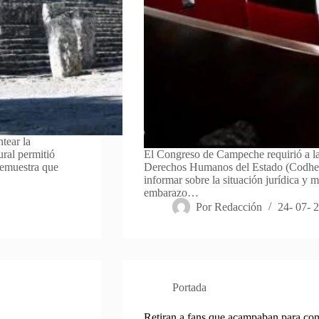
tear la
ural permitió
El Congreso de Campeche requirió a la
 demuestra que
Derechos Humanos del Estado (Codheca
informar sobre la situación jurídica y 
embarazo…
Por
Redacción
24- 07- 
Portada
Retiran a fans que acampaban para con