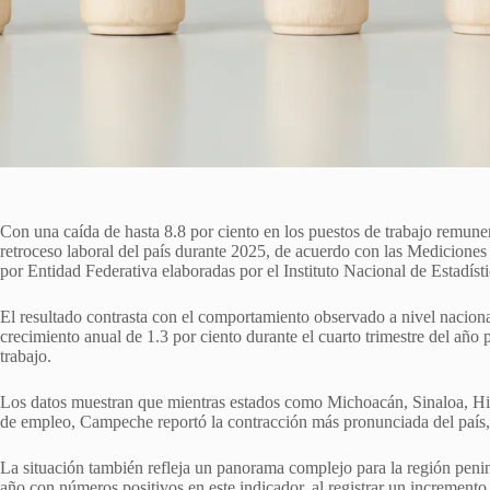
Con una caída de hasta 8.8 por ciento en los puestos de trabajo remu
retroceso laboral del país durante 2025, de acuerdo con las Medicione
por Entidad Federativa elaboradas por el Instituto Nacional de Estadísti
El resultado contrasta con el comportamiento observado a nivel nacio
crecimiento anual de 1.3 por ciento durante el cuarto trimestre del año
trabajo.
Los datos muestran que mientras estados como Michoacán, Sinaloa, Hi
de empleo, Campeche reportó la contracción más pronunciada del país
La situación también refleja un panorama complejo para la región penins
año con números positivos en este indicador, al registrar un incremento